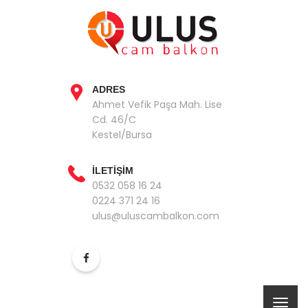
ADRES
Ahmet Vefik Paşa Mah. Lise
Cd. 46/C
Kestel/Bursa
İLETİŞİM
0532 058 16 24
0224 371 24 16
ulus@uluscambalkon.com